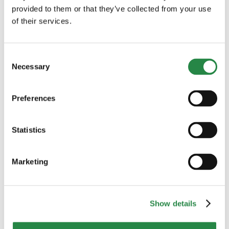
provided to them or that they’ve collected from your use
of their services.
Consent
Necessary
Selection
Preferences
Statistics
Välj något av alternativen så vi vet om du vill bli
kontaktad av oss:
Marketing
Jag vill bli kontaktad via E-post
Jag vill inte bli kontaktad
Show details