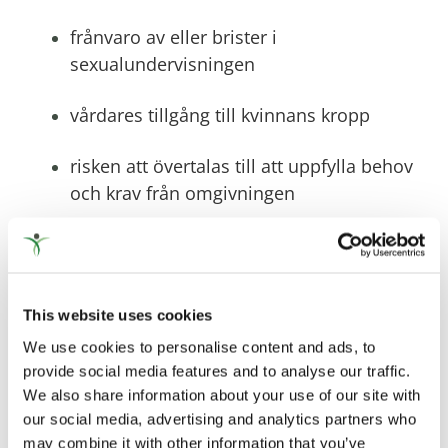
frånvaro av eller brister i
sexualundervisningen
vårdares tillgång till kvinnans kropp
risken att övertalas till att uppfylla behov
och krav från omgivningen
svag sexuell självkänsla.
Att kvinnor med utvecklingsstörning utnyttjas
This website uses cookies
sexuellt har uppmärksammas både inom
rättsväsendet och inom forskningen.
We use cookies to personalise content and ads, to
provide social media features and to analyse our traffic.
We also share information about your use of our site with
Våldet tar sig olika uttryck
our social media, advertising and analytics partners who
may combine it with other information that you’ve
Våld i nära relationer kan vara kombinationer av