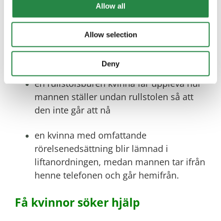
en synskadad kvinna blir ledd in i och
Allow all
sedan lämnad i okända miljöer
Allow selection
mannen vägrar tolka för sin döva hustru
vad människor i omgivningen säger
Deny
en rullstolsburen kvinna får uppleva hur
mannen ställer undan rullstolen så att
den inte går att nå
en kvinna med omfattande
rörelsenedsättning blir lämnad i
liftanordningen, medan mannen tar ifrån
henne telefonen och går hemifrån.
Få kvinnor söker hjälp