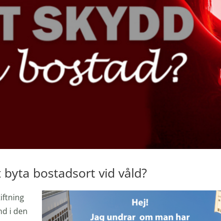
t byta bostadsort vid våld?
tiftning
nd i den