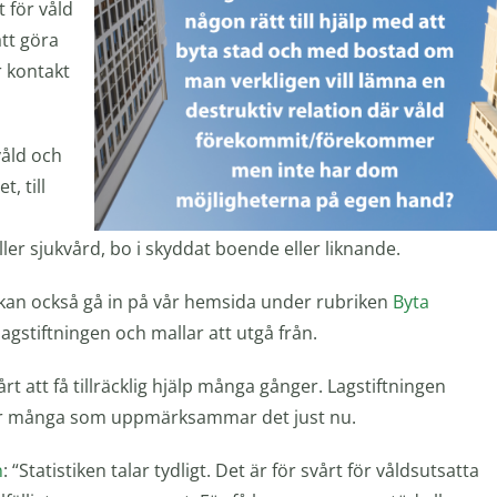
t för våld
att göra
r kontakt
våld och
, till
ller sjukvård, bo i skyddat boende eller liknande.
 kan också gå in på vår hemsida under rubriken
Byta
gstiftningen och mallar att utgå från.
rt att få tillräcklig hjälp många gånger. Lagstiftningen
Vi är många som uppmärksammar det just nu.
n
: “Statistiken talar tydligt. Det är för svårt för våldsutsatta