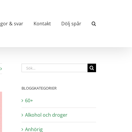
ågor & svar
Kontakt
Dölj spår
Sök
efter:
BLOGGKATEGORIER
60+
Alkohol och droger
Anhörig