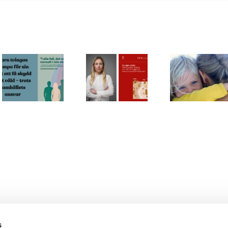
Allvar
Våldsutsattas
Färre barn
brist
rätt till en
i skyddat
samhä
trygg
boende
skydd
bostad
våldsu
s