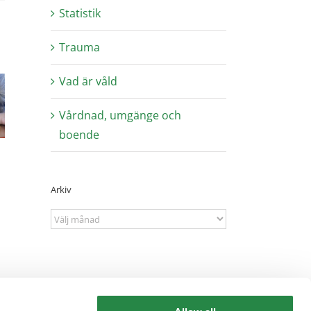
Statistik
Trauma
liga
Barns rätt
Vad är våld
er i
Är du
att få
llets
utsatt för
Vårdnad, umgänge och
skydd mot
 av
näthat?
boende
våld
tsatta
Arkiv
Arkiv