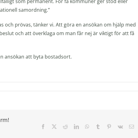
tillfälligt som permanent. För få kommuner ger stöd eller
nationell samordning.”
s och prövas, tänker vi. Att göra en ansökan om hjälp med
beslut och att överklaga om man får nej är viktigt för att få
in ansökan att byta bostadsort.
orm!
Facebook
X
Reddit
LinkedIn
WhatsApp
Tumblr
Pinterest
Vk
E
t
po