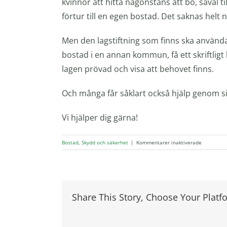
kvinnor att hitta någonstans att bo, såväl 
förtur till en egen bostad. Det saknas helt 
Men den lagstiftning som finns ska använda
bostad i en annan kommun, få ett skriftligt 
lagen prövad och visa att behovet finns.
Och många får såklart också hjälp genom s
Vi hjälper dig gärna!
för
Bostad
,
Skydd och säkerhet
|
Kommentarer inaktiverade
Finns
det
någon
hjälp
för
Share This Story, Choose Your Platf
att
byta
bostadsor
vid