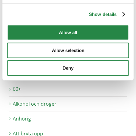
våldsutsatta
kvinnor
LADDA MER INLÄGG
Show details
Allow all
Allow selection
Sök
efter:
Deny
BLOGGKATEGORIER
60+
Alkohol och droger
Anhörig
Att bryta upp