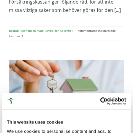
Försäkringskassan ger följande råd, för att inte
missa viktiga saker som behöver göras för den [...]
för
Bostad
,
Ekonomisk hjälp
,
Skydd och säkerhet
|
Kommentarer inaktiverade
Försäkrings
Läs mer
vid
skyddat
boende
This website uses cookies
We use cookies to personalise content and ads, to