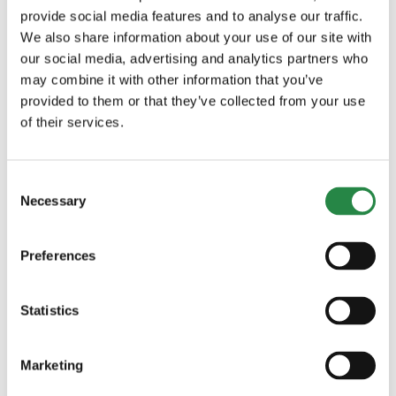
Stärkt hyresrättsligt skydd för
provide social media features and to analyse our traffic.
våldsutsatta kvinnor
We also share information about your use of our site with
our social media, advertising and analytics partners who
may combine it with other information that you’ve
Från 1 juli 2024 gäller ny lagstiftning med stärkt
provided to them or that they’ve collected from your use
hyresrättsligt skydd för våldsutsatta. Publicerad 21
of their services.
juni 2023 Stärkt hyresrättsligt skydd för
våldsutsatta kvinnor - Regeringen.se Våld i nära
Consent
relationer, och i synnerhet mäns våld mot kvinnor,
Necessary
Selection
är ett stort samhällsproblem. Våld och andra
övergrepp inom ramen för relationen kan leda till
Preferences
långtgående konsekvenser [...]
Statistics
för
Bostad
,
Lagstiftning
|
Kommentarer inaktiverade
Stärkt
Läs mer
hyresrättsligt
Marketing
skydd
för