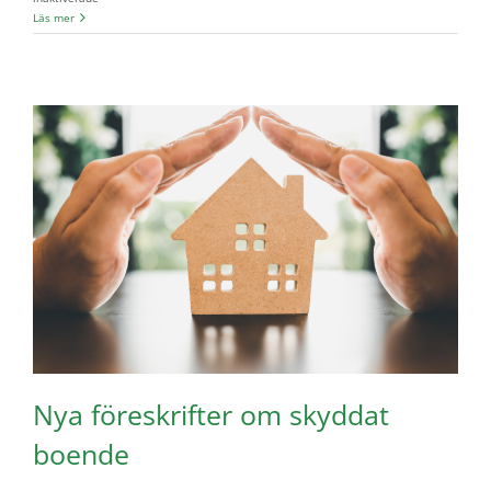
Våldsutsattas
Läs mer
rätt
till
en
trygg
bostad
Nya föreskrifter om skyddat
boende