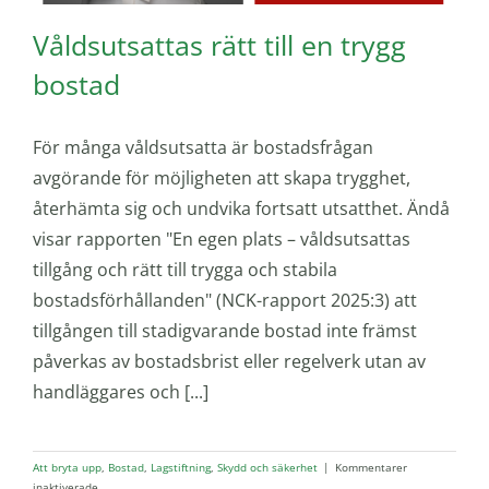
Våldsutsattas rätt till en trygg
bostad
För många våldsutsatta är bostadsfrågan
avgörande för möjligheten att skapa trygghet,
återhämta sig och undvika fortsatt utsatthet. Ändå
visar rapporten "En egen plats – våldsutsattas
tillgång och rätt till trygga och stabila
bostadsförhållanden" (NCK-rapport 2025:3) att
tillgången till stadigvarande bostad inte främst
påverkas av bostadsbrist eller regelverk utan av
handläggares och [...]
Att bryta upp
,
Bostad
,
Lagstiftning
,
Skydd och säkerhet
|
Kommentarer
för
inaktiverade