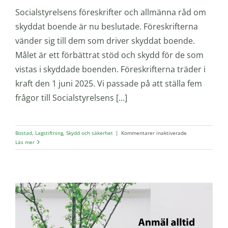
Socialstyrelsens föreskrifter och allmänna råd om
skyddat boende är nu beslutade. Föreskrifterna
vänder sig till dem som driver skyddat boende.
Målet är ett förbättrat stöd och skydd för de som
vistas i skyddade boenden. Föreskrifterna träder i
kraft den 1 juni 2025. Vi passade på att ställa fem
frågor till Socialstyrelsens [...]
för
Bostad
,
Lagstiftning
,
Skydd och säkerhet
|
Kommentarer inaktiverade
Nya
Läs mer
föreskrifter
om
skyddat
boende