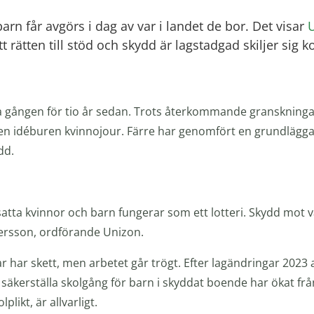
arn får avgörs i dag av var i landet de bor. Det visar
t rätten till stöd och skydd är lagstadgad skiljer si
a gången för tio år sedan. Trots återkommande granskninga
en idéburen kvinnojour. Färre har genomfört en grundlägga
dd.
satta kvinnor och barn fungerar som ett lotteri. Skydd mot vål
 Persson, ordförande Unizon.
ar har skett, men arbetet går trögt. Efter lagändringar 20
äkerställa skolgång för barn i skyddat boende har ökat från
likt, är allvarligt.