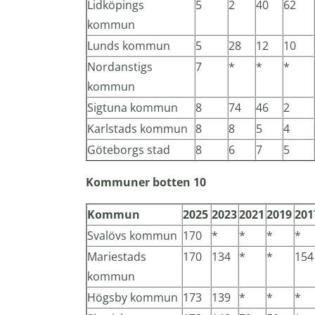
Lidköpings
5
2
40
62
kommun
Lunds kommun
5
28
12
10
Nordanstigs
7
*
*
*
kommun
Sigtuna kommun
8
74
46
2
Karlstads kommun
8
8
5
4
Göteborgs stad
8
6
7
5
Kommuner botten 10
Kommun
2025
2023
2021
2019
201
Svalövs kommun
170
*
*
*
*
Mariestads
170
134
*
*
154
kommun
Högsby kommun
173
139
*
*
*