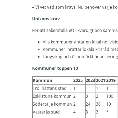
– Vi vet vad som krävs. Nu behöver varje ko
Unizons krav
För att säkerställa ett likvärdigt och samma
Alla kommuner antar en lokal nollvis
Kommuner inrättar lokala krisråd med 
Långsiktig och öronmärkt finansiering
Kommuner toppen 10
Kommun
2025
2023
2021
2019
Trollhättans stad
1
1
1
1
Eskilstuna kommun
2
3
2
100
Södertälje kommun
2
24
38
10
Västerås stad
4
3
3
*