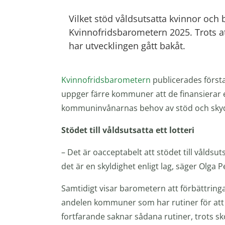
Vilket stöd våldsutsatta kvinnor och b
Kvinnofridsbarometern 2025. Trots at
har utvecklingen gått bakåt.
Kvinnofridsbarometern
publicerades först
uppger färre kommuner att de finansierar 
kommuninvånarnas behov av stöd och sky
Stödet till våldsutsatta ett lotteri
– Det är oacceptabelt att stödet till våldsut
det är en skyldighet enligt lag, säger Olga
Samtidigt visar barometern att förbättring
andelen kommuner som har rutiner för att s
fortfarande saknar sådana rutiner, trots skolp