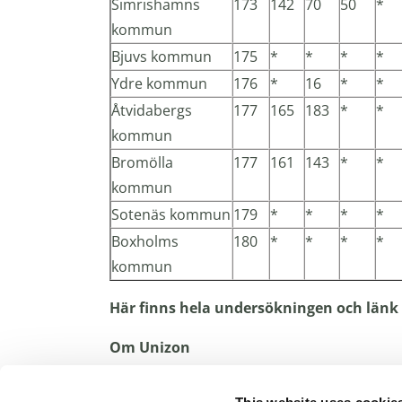
Simrishamns
173
142
70
50
*
kommun
Bjuvs kommun
175
*
*
*
*
Ydre kommun
176
*
16
*
*
Åtvidabergs
177
165
183
*
*
kommun
Bromölla
177
161
143
*
*
kommun
Sotenäs kommun
179
*
*
*
*
Boxholms
180
*
*
*
*
kommun
Här finns hela undersökningen och länk 
Om Unizon
Unizon samlar merparten av kvinnojourerna 
via chatt, telefon och IRL. Jourerna har ru