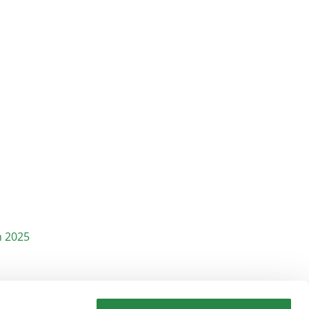
n 2025
urer finns över hela landet och stöttar och skyddar
r tredje minut. Läs mer:
unizonjourer.se