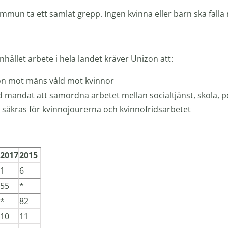
mmun ta ett samlat grepp. Ingen kvinna eller barn ska falla
nhållet arbete i hela landet kräver Unizon att:
ion mot mäns våld mot kvinnor
mandat att samordna arbetet mellan socialtjänst, skola, po
 säkras för kvinnojourerna och kvinnofridsarbetet
2017
2015
1
6
55
*
*
82
10
11