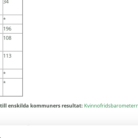
34
*
196
108
113
*
*
till enskilda kommuners resultat:
Kvinnofridsbarometer
i Sverige. Över 140 kvinnojourer, tjejjourer och ungdomsjo
nt 200 000 stödsamtal om året, det innebär ett stödsamtal va