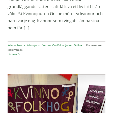
grundläggande rätten – att få leva ett liv fritt från
våld. På Kvinnojouren Online möter vi kvinnor och
barn varje dag. Kvinnor som tvingats lämna sina
hem för [...]
Kvinnohistoria
,
Kvinnojoursrörelsen
,
Om Kvinnojouren Online
|
Kommentarer
för
inaktiverade
Internationella
Läs mer
kvinnodagen
8
mars