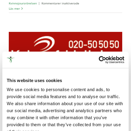
för
Kvinnojoursrörelsen
|
Kommentarer inaktiverade
Göteborgskvinnor
Läs mer
i
rörelse/r
–
tillsammans!
Kvinnofridslinjen har tagit emot
This website uses cookies
fler samtal än någonsin
We use cookies to personalise content and ads, to
provide social media features and to analyse our traffic.
We also share information about your use of our site with
Den nationella stödtelefonen Kvinnofridslinjen 020-
our social media, advertising and analytics partners who
50 50 50 har under 2023 i snitt besvarat 135 samtal
may combine it with other information that you’ve
per dygn. Det är fler samtal än någonsin tidigare.
provided to them or that they’ve collected from your use
Under 2023 besvarades sammanlagt 49 354