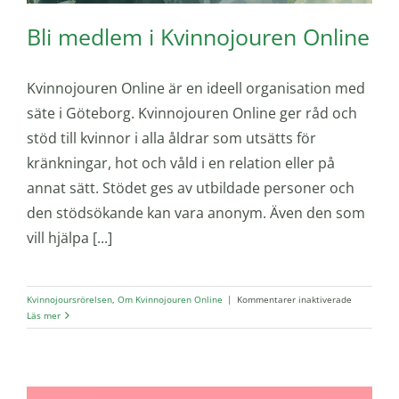
Bli medlem i Kvinnojouren Online
Kvinnojouren Online är en ideell organisation med
säte i Göteborg. Kvinnojouren Online ger råd och
stöd till kvinnor i alla åldrar som utsätts för
kränkningar, hot och våld i en relation eller på
annat sätt. Stödet ges av utbildade personer och
den stödsökande kan vara anonym. Även den som
vill hjälpa [...]
för
Kvinnojoursrörelsen
,
Om Kvinnojouren Online
|
Kommentarer inaktiverade
Bli
Läs mer
medlem
i
Kvinnojour
Online