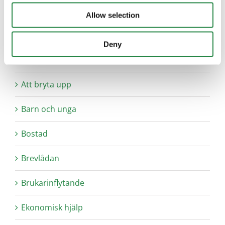
60+
Allow selection
Alkohol och droger
Deny
Anhörig
Att bryta upp
Barn och unga
Bostad
Brevlådan
Brukarinflytande
Ekonomisk hjälp