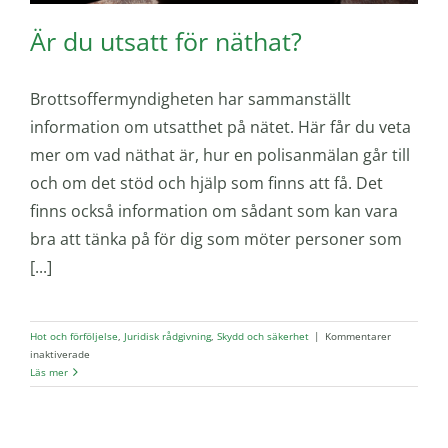
Är du utsatt för näthat?
Brottsoffermyndigheten har sammanställt
information om utsatthet på nätet. Här får du veta
mer om vad näthat är, hur en polisanmälan går till
och om det stöd och hjälp som finns att få. Det
finns också information om sådant som kan vara
bra att tänka på för dig som möter personer som
[...]
Hot och förföljelse
,
Juridisk rådgivning
,
Skydd och säkerhet
|
Kommentarer
för
inaktiverade
Är
Läs mer
du
utsatt
för
näthat?