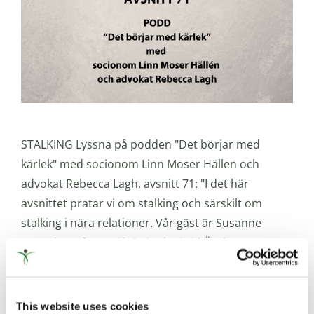
STALKING Lyssna på podden "Det börjar med
kärlek" med socionom Linn Moser Hällen och
advokat Rebecca Lagh, avsnitt 71: "I det här
avsnittet pratar vi om stalking och särskilt om
stalking i nära relationer. Vår gäst är Susanne
Strand, professor i kriminologi vid Örebro
Universitet. Susanne Strand berättar bland annat
om [...]
This website uses cookies