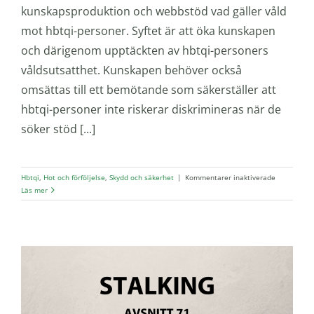
kunskapsproduktion och webbstöd vad gäller våld
mot hbtqi-personer. Syftet är att öka kunskapen
och därigenom upptäckten av hbtqi-personers
våldsutsatthet. Kunskapen behöver också
omsättas till ett bemötande som säkerställer att
hbtqi-personer inte riskerar diskrimineras när de
söker stöd [...]
för
Hbtqi
,
Hot och förföljelse
,
Skydd och säkerhet
|
Kommentarer inaktiverade
Stärkt
Läs mer
stöd
till
hbtqi-
personer
som
utsätts
för
våld