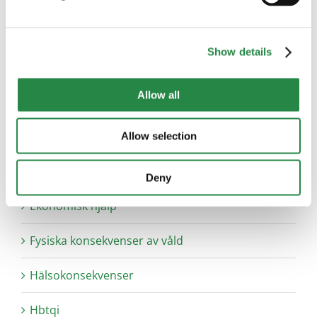
Att bryta upp
Show details
Barn och unga
Allow all
Bostad
Brevlådan
Allow selection
Brukarinflytande
Deny
Ekonomisk hjälp
Fysiska konsekvenser av våld
Hälsokonsekvenser
Hbtqi