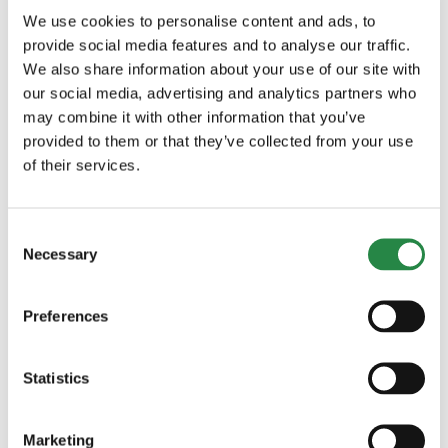
We use cookies to personalise content and ads, to
för
Hot och förföljelse
,
Skydd och säkerhet
|
Kommentarer inaktiverade
Läs mer
provide social media features and to analyse our traffic.
We also share information about your use of our site with
our social media, advertising and analytics partners who
may combine it with other information that you’ve
provided to them or that they’ve collected from your use
of their services.
Sök
Consent
Necessary
Selection
efter:
BLOGGKATEGORIER
Preferences
60+
Statistics
Alkohol och droger
Marketing
Anhörig