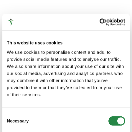
rättigheter
har
jag?
Sök
efter:
This website uses cookies
BLOGGKATEGORIER
We use cookies to personalise content and ads, to
provide social media features and to analyse our traffic.
60+
We also share information about your use of our site with
our social media, advertising and analytics partners who
Alkohol och droger
may combine it with other information that you’ve
provided to them or that they’ve collected from your use
Anhörig
of their services.
Att bryta upp
Consent
Barn och unga
Necessary
Selection