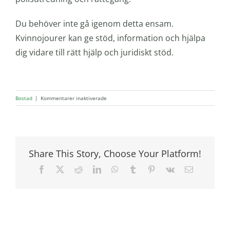
Du behöver inte gå igenom detta ensam.
Kvinnojourer kan ge stöd, information och hjälpa
dig vidare till rätt hjälp och juridiskt stöd.
för
Bostad
|
Kommentarer inaktiverade
Jag
har
lämnat
en
våldsam
Share This Story, Choose Your Platform!
relation
och
Facebook
X
Reddit
LinkedIn
WhatsApp
Tumblr
Pinterest
Vk
E-
bodelningen
post
har
blivit
en
konflikt
–
vilka