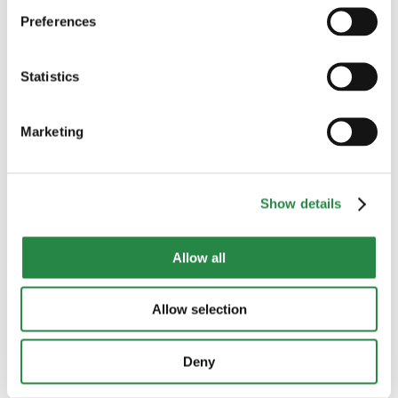
Bostad
Preferences
Brevlådan
Statistics
Brukarinflytande
Marketing
Ekonomisk hjälp
Fysiska konsekvenser av våld
Show details
Hälsokonsekvenser
Allow all
Hbtqi
Allow selection
Hedersrelaterat våld
Hot och förföljelse
Deny