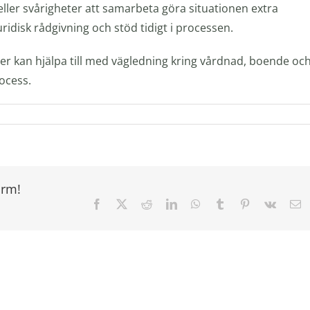
ld eller svårigheter att samarbeta göra situationen extra
uridisk rådgivning och stöd tidigt i processen.
r kan hjälpa till med vägledning kring vårdnad, boende oc
ocess.
orm!
Facebook
X
Reddit
LinkedIn
WhatsApp
Tumblr
Pinterest
Vk
E
po