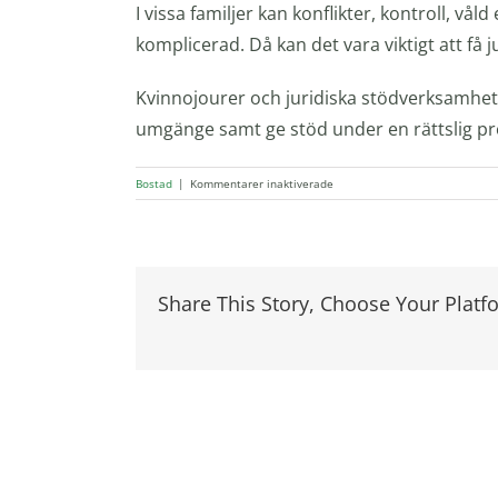
I vissa familjer kan konflikter, kontroll, vå
komplicerad. Då kan det vara viktigt att få j
Kvinnojourer och juridiska stödverksamhete
umgänge samt ge stöd under en rättslig pr
för
Bostad
|
Kommentarer inaktiverade
Kan
jag
flytta
med
mitt
Share This Story, Choose Your Platf
barn
till
en
annan
ort
om
den
andra
föräldern
säger