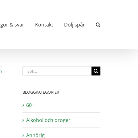
ågor & svar
Kontakt
Dölj spår
Sök
efter:
BLOGGKATEGORIER
60+
Alkohol och droger
Anhörig