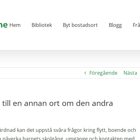
Hem
Bibliotek
Byt bostadsort
Blogg
Fr
Föregående
Nästa
n till en annan ort om den andra
dnad kan det uppstå svåra frågor kring flytt, boende och
 kan påverka barnets skolgång, umgänge och kontakten med