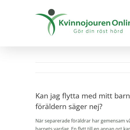
Fortsätt
till
innehållet
Kan jag flytta med mitt bar
föräldern säger nej?
När separerade föräldrar har gemensam vår
barnets vardag. En flytt till en annan ort