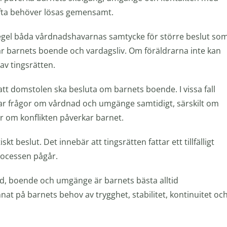
 ofta behöver lösas gemensamt.
el båda vårdnadshavarnas samtycke för större beslut so
ar barnets boende och vardagsliv. Om föräldrarna inte kan
v tingsrätten.
att domstolen ska besluta om barnets boende. I vissa fall
r frågor om vårdnad och umgänge samtidigt, särskilt om
er om konflikten påverkar barnet.
kt beslut. Det innebär att tingsrätten fattar ett tillfälligt
rocessen pågår.
, boende och umgänge är barnets bästa alltid
at på barnets behov av trygghet, stabilitet, kontinuitet oc