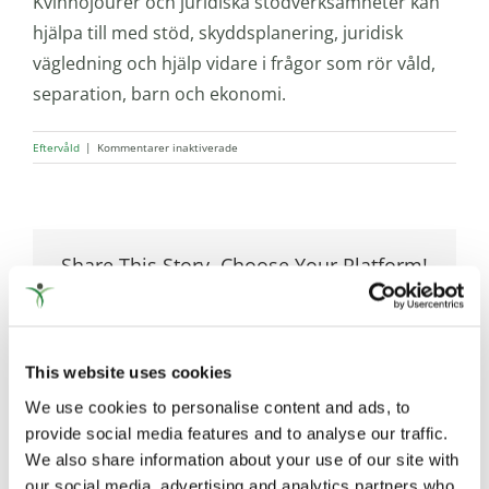
Kvinnojourer och juridiska stödverksamheter kan
hjälpa till med stöd, skyddsplanering, juridisk
vägledning och hjälp vidare i frågor som rör våld,
separation, barn och ekonomi.
för
Eftervåld
|
Kommentarer inaktiverade
Min
tidigare
partner
fortsätter
kontrollera
Share This Story, Choose Your Platform!
och
trakassera
Facebook
X
Reddit
LinkedIn
WhatsApp
Tumblr
Pinterest
Vk
E-
mig
post
efter
separationen
–
This website uses cookies
vilka
rättigheter
We use cookies to personalise content and ads, to
har
provide social media features and to analyse our traffic.
jag?
We also share information about your use of our site with
our social media, advertising and analytics partners who