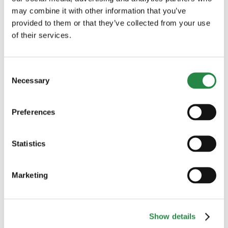
may combine it with other information that you’ve
Sök
provided to them or that they’ve collected from your use
efter:
of their services.
BLOGGKATEGORIER
Consent
60+
Necessary
Selection
Alkohol och droger
Preferences
Anhörig
Statistics
Att bryta upp
Marketing
Barn och unga
Bostad
Show details