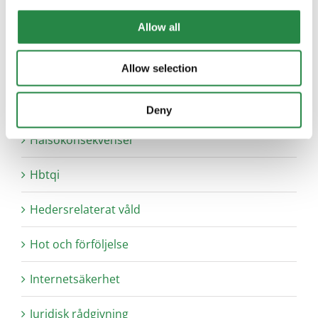
Brevlådan
Allow all
Brukarinflytande
Allow selection
Ekonomisk hjälp
Fysiska konsekvenser av våld
Deny
Hälsokonsekvenser
Hbtqi
Hedersrelaterat våld
Hot och förföljelse
Internetsäkerhet
Juridisk rådgivning