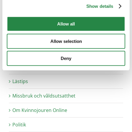
Show details
Internetsäkerhet
Juridisk rådgivning
Allow all
Kvinnohistoria
Allow selection
Kvinnojoursrörelsen
Deny
Lagstiftning
Lästips
Missbruk och våldsutsatthet
Om Kvinnojouren Online
Politik