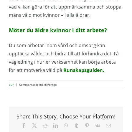
vad vi kan göra för att uppmärksamma och stoppa
mäns våld mot kvinnor – i alla åldrar.
Möter du äldre kvinnor i ditt arbete?
Du som arbetar inom vård och omsorg kan
upptäcka våldet och bidra till att förhindra det. Få
vägledning i hur er verksamhet kan börja arbeta
för att motverka våld på
Kunskapsguiden.
för
60+
|
Kommentarer inaktiverade
Våldet
går
inte
i
pension
Share This Story, Choose Your Platform!
Facebook
X
Reddit
LinkedIn
WhatsApp
Tumblr
Pinterest
Vk
E-
post