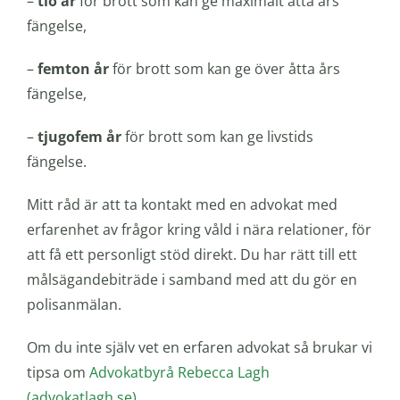
–
tio år
för brott som kan ge maximalt åtta års
fängelse,
–
femton år
för brott som kan ge över åtta års
fängelse,
–
tjugofem år
för brott som kan ge livstids
fängelse.
Mitt råd är att ta kontakt med en advokat med
erfarenhet av frågor kring våld i nära relationer, för
att få ett personligt stöd direkt. Du har rätt till ett
målsägandebiträde i samband med att du gör en
polisanmälan.
Om du inte själv vet en erfaren advokat så brukar vi
tipsa om
Advokatbyrå Rebecca Lagh
(advokatlagh.se)