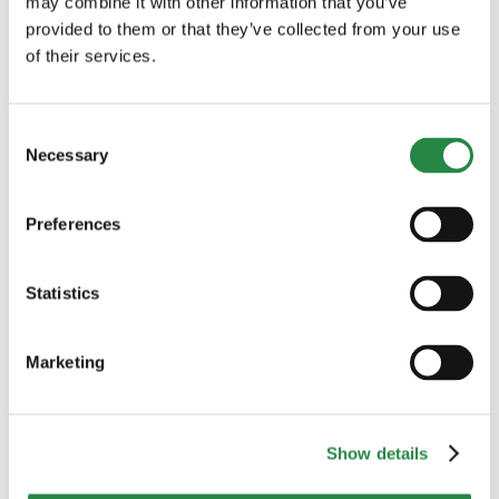
may combine it with other information that you’ve
Sök
provided to them or that they’ve collected from your use
efter:
of their services.
BLOGGKATEGORIER
60+
Consent
Necessary
Selection
Alkohol och droger
Preferences
Anhörig
Att bryta upp
Statistics
Barn och unga
Marketing
Bostad
Show details
Brevlådan