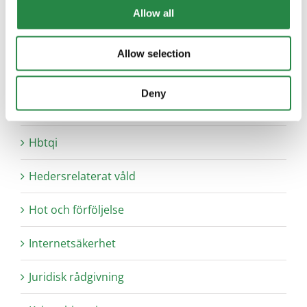
Brukarinflytande
Allow all
Ekonomisk hjälp
Allow selection
Fysiska konsekvenser av våld
Deny
Hälsokonsekvenser
Hbtqi
Hedersrelaterat våld
Hot och förföljelse
Internetsäkerhet
Juridisk rådgivning