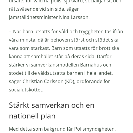
utsatts för våld ha polis, sjukvård, socialtjänst, och
rättsväsende vid sin sida, säger
jämställdhetsminister Nina Larsson.
– När barn utsätts för våld och tryggheten tas ifrån
våra minsta, då är behoven störst och stödet ska
vara som starkast. Barn som utsatts för brott ska
känna att samhället står på deras sida. Därför
stärker vi samverkansmodellen Barnahus och
stödet till de våldsutsatta barnen i hela landet,
säger Christian Carlsson (KD), ordförande för
socialutskottet.
Stärkt samverkan och en
nationell plan
Med detta som bakgrund får Polismyndigheten,