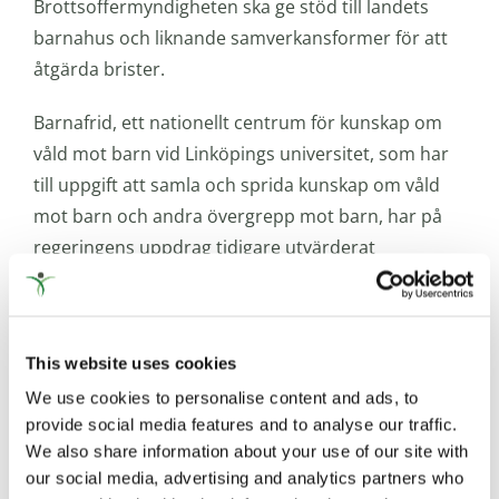
Brottsoffermyndigheten ska ge stöd till landets
barnahus och liknande samverkansformer för att
åtgärda brister.
Barnafrid, ett nationellt centrum för kunskap om
våld mot barn vid Linköpings universitet, som har
till uppgift att samla och sprida kunskap om våld
mot barn och andra övergrepp mot barn, har på
regeringens uppdrag tidigare utvärderat
barnahusverksamheterna i Sverige. Av
utvärderingen framgår att det finns många
välfungerande barnahus, men att det finns stora
This website uses cookies
skillnader i organisation och verksamhet. En viktig
We use cookies to personalise content and ads, to
målgrupp för Barnafrid är de yrkesverksamma som
provide social media features and to analyse our traffic.
samverkar inom barnahusen eller andra liknande
We also share information about your use of our site with
samverkansformer. Kunskap och synpunkter från
our social media, advertising and analytics partners who
Barnafrid är därför viktiga i båda uppdragen och