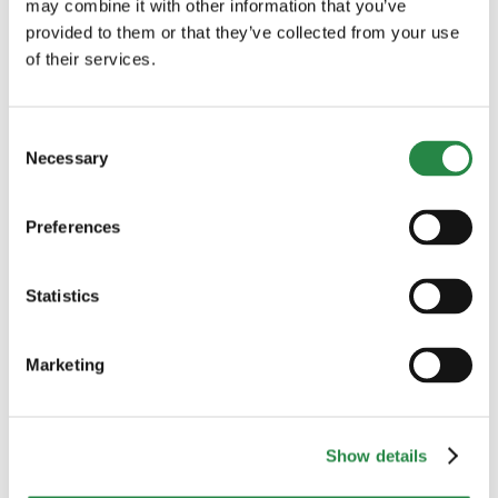
may combine it with other information that you’ve
arbetet för att utveckla barnahus.
provided to them or that they’ve collected from your use
of their services.
Polismyndigheten, Åklagarmyndigheten,
Socialstyrelsen och Rättsmedicinalverket ska
Consent
senast den 15 februari 2027 lämna en gemensam
Necessary
Selection
skriftlig redovisning av uppdraget till
Regeringskansliet.
Preferences
Brottsoffermyndigheten ska i sitt uppdrag lämna
en slutredovisning senast den 28 januari 2028.
Statistics
Läs mer »
Marketing
Barn och unga
,
Lagstiftning
,
Politik
,
Skydd och säkerhet
|
Kommentarer
för
inaktiverade
Stärkt
Show details
samverkan
när